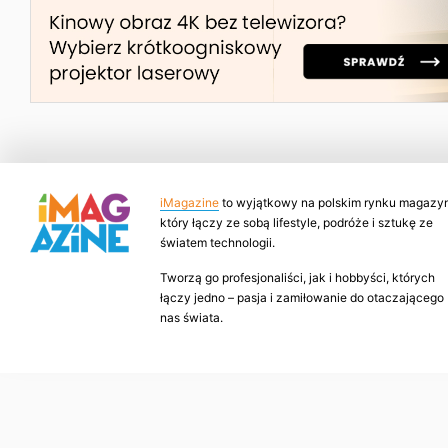
iMagazine
to wyjątkowy na polskim rynku magazyn
który łączy ze sobą lifestyle, podróże i sztukę ze
światem technologii.
Tworzą go profesjonaliści, jak i hobbyści, których
łączy jedno – pasja i zamiłowanie do otaczającego
nas świata.