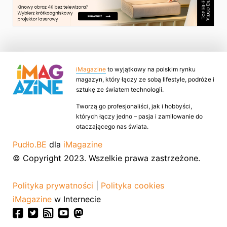
iMagazine
to wyjątkowy na polskim rynku
magazyn, który łączy ze sobą lifestyle, podróże i
sztukę ze światem technologii.
Tworzą go profesjonaliści, jak i hobbyści,
których łączy jedno – pasja i zamiłowanie do
otaczającego nas świata.
Pudło.BE
dla
iMagazine
© Copyright 2023. Wszelkie prawa zastrzeżone.
Polityka prywatności
|
Polityka cookies
iMagazine
w Internecie