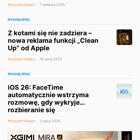
Krzysztof Kołacz
7 sierpnia 2025
IPHONE/IPAD
Z kotami się nie zadziera –
nowa reklama funkcji „Clean
Up” od Apple
Krzysztof Kołacz
18 lipca 2025
IPHONE/IPAD
iOS 26: FaceTime
automatycznie wstrzyma
rozmowę, gdy wykryje…
rozbieranie się
Krzysztof Kołacz
3 lipca 2025