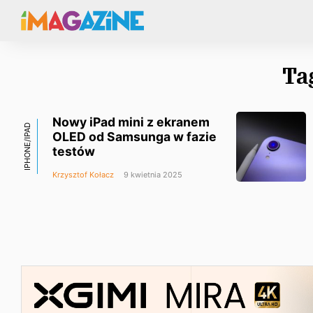
Ta
Nowy iPad mini z ekranem
IPHONE/IPAD
OLED od Samsunga w fazie
testów
Krzysztof Kołacz
9 kwietnia 2025