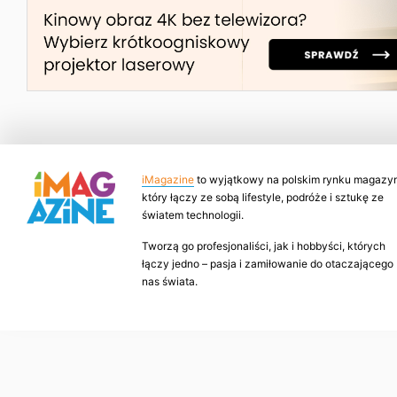
iMagazine
to wyjątkowy na polskim rynku magazyn
który łączy ze sobą lifestyle, podróże i sztukę ze
światem technologii.
Tworzą go profesjonaliści, jak i hobbyści, których
łączy jedno – pasja i zamiłowanie do otaczającego
nas świata.