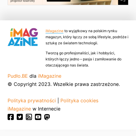
iMagazine
to wyjątkowy na polskim rynku
magazyn, który łączy ze sobą lifestyle, podróże i
sztukę ze światem technologii.
Tworzą go profesjonaliści, jak i hobbyści,
których łączy jedno – pasja i zamiłowanie do
otaczającego nas świata.
Pudło.BE
dla
iMagazine
© Copyright 2023. Wszelkie prawa zastrzeżone.
Polityka prywatności
|
Polityka cookies
iMagazine
w Internecie