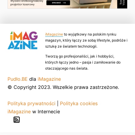
iMagazine
to wyjątkowy na polskim rynku
magazyn, który łączy ze sobą lifestyle, podróże i
sztukę ze światem technologii.
Tworzą go profesjonaliści, jak i hobbyści,
których łączy jedno – pasja i zamiłowanie do
otaczającego nas świata.
Pudło.BE
dla
iMagazine
© Copyright 2023. Wszelkie prawa zastrzeżone.
Polityka prywatności
|
Polityka cookies
iMagazine
w Internecie