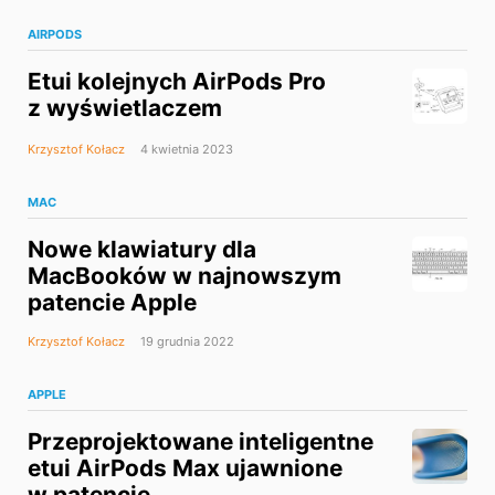
AIRPODS
Etui kolejnych AirPods Pro
z wyświetlaczem
Krzysztof Kołacz
4 kwietnia 2023
MAC
Nowe klawiatury dla
MacBooków w najnowszym
patencie Apple
Krzysztof Kołacz
19 grudnia 2022
APPLE
Przeprojektowane inteligentne
etui AirPods Max ujawnione
w patencie