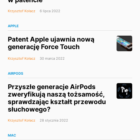
Krzysztof Kołacz
6 lipca 2022
APPLE
Patent Apple ujawnia nową
generację Force Touch
Krzysztof Kołacz
30 marca 2022
AIRPODS
Przyszłe generacje AirPods
zweryfikują naszą tożsamość,
sprawdzając kształt przewodu
słuchowego?
Krzysztof Kołacz
28 stycznia 2022
MAC