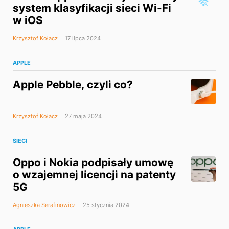
system klasyfikacji sieci Wi-Fi
w iOS
Krzysztof Kołacz
17 lipca 2024
APPLE
Apple Pebble, czyli co?
Krzysztof Kołacz
27 maja 2024
SIECI
Oppo i Nokia podpisały umowę
o wzajemnej licencji na patenty
5G
Agnieszka Serafinowicz
25 stycznia 2024