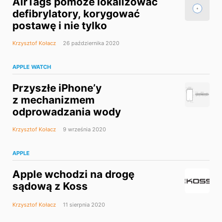
AirTags pomoże lokalizować
defibrylatory, korygować
postawę i nie tylko
Krzysztof Kołacz
26 października 2020
APPLE WATCH
Przyszłe iPhone’y
z mechanizmem
odprowadzania wody
Krzysztof Kołacz
9 września 2020
APPLE
Apple wchodzi na drogę
sądową z Koss
Krzysztof Kołacz
11 sierpnia 2020