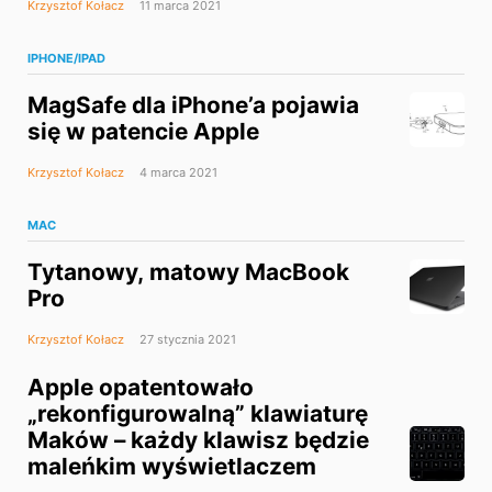
Krzysztof Kołacz
11 marca 2021
IPHONE/IPAD
MagSafe dla iPhone’a pojawia
się w patencie Apple
Krzysztof Kołacz
4 marca 2021
MAC
Tytanowy, matowy MacBook
Pro
Krzysztof Kołacz
27 stycznia 2021
Apple opatentowało
„rekonfigurowalną” klawiaturę
Maków – każdy klawisz będzie
maleńkim wyświetlaczem