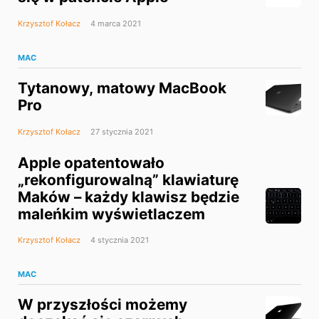
Krzysztof Kołacz
4 marca 2021
MAC
Tytanowy, matowy MacBook
Pro
Krzysztof Kołacz
27 stycznia 2021
Apple opatentowało
„rekonfigurowalną” klawiaturę
Maków – każdy klawisz będzie
maleńkim wyświetlaczem
Krzysztof Kołacz
4 stycznia 2021
MAC
W przyszłości możemy