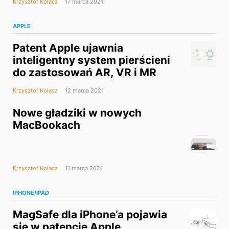
Krzysztof Kołacz
17 marca 2021
APPLE
Patent Apple ujawnia
inteligentny system pierścieni
do zastosowań AR, VR i MR
Krzysztof Kołacz
12 marca 2021
Nowe gładziki w nowych
MacBookach
Krzysztof Kołacz
11 marca 2021
IPHONE/IPAD
MagSafe dla iPhone’a pojawia
się w patencie Apple