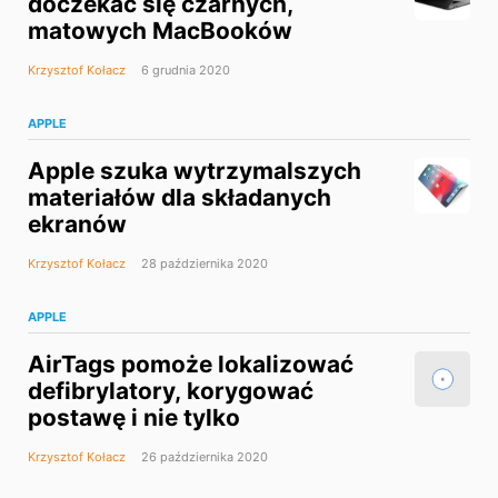
doczekać się czarnych,
matowych MacBooków
Krzysztof Kołacz
6 grudnia 2020
APPLE
Apple szuka wytrzymalszych
materiałów dla składanych
ekranów
Krzysztof Kołacz
28 października 2020
APPLE
AirTags pomoże lokalizować
defibrylatory, korygować
postawę i nie tylko
Krzysztof Kołacz
26 października 2020