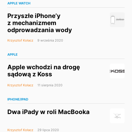
APPLE WATCH
Przyszłe iPhone’y
z mechanizmem
odprowadzania wody
Krzysztof Kołacz
9 września 2020
APPLE
Apple wchodzi na drogę
sądową z Koss
Krzysztof Kołacz
11 sierpnia 2020
IPHONE/IPAD
Dwa iPady w roli MacBooka
Krzysztof Kołacz
29 lipca 2020