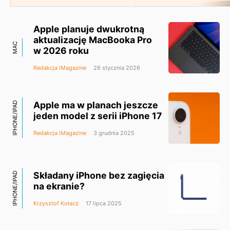
Apple planuje dwukrotną
aktualizację MacBooka Pro
MAC
w 2026 roku
Redakcja iMagazine
26 stycznia 2026
Apple ma w planach jeszcze
IPHONE/IPAD
jeden model z serii iPhone 17
Redakcja iMagazine
3 grudnia 2025
Składany iPhone bez zagięcia
IPHONE/IPAD
na ekranie?
Krzysztof Kołacz
17 lipca 2025