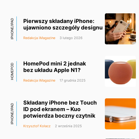
Pierwszy składany iPhone:
IPHONE/IPAD
ujawniono szczegóły designu
Redakcja iMagazine
3 lutego 2026
HomePod mini 2 jednak
HOMEPOD
bez układu Apple N1?
Redakcja iMagazine
17 grudnia 2025
Składany iPhone bez Touch
IPHONE/IPAD
ID pod ekranem – Kuo
potwierdza boczny czytnik
Krzysztof Kołacz
2 września 2025