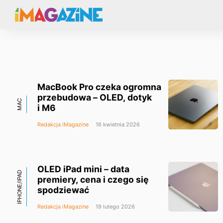
MacBook Pro czeka ogromna
przebudowa – OLED, dotyk
MAC
i M6
Redakcja iMagazine
16 kwietnia 2026
OLED iPad mini – data
IPHONE/IPAD
premiery, cena i czego się
spodziewać
Redakcja iMagazine
19 lutego 2026