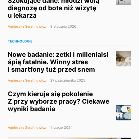
Szokujące dane: młodzi wolą
diagnozę od bota niż wizytę
u lekarza
Agnieszka Serafinowicz
9 stycznia 2026
TECHNOLOGIE
Nowe badanie: zetki i millenialsi
śpią fatalnie. Winny stres
i smartfony tuż przed snem
Agnieszka Serafinowicz
27 października 2025
Czym kieruje się pokolenie
Z przy wyborze pracy? Ciekawe
wyniki badania
Agnieszka Serafinowicz
1 lutego 2024