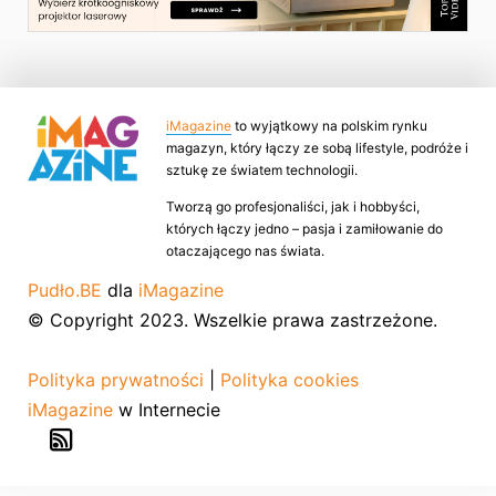
iMagazine
to wyjątkowy na polskim rynku
magazyn, który łączy ze sobą lifestyle, podróże i
sztukę ze światem technologii.
Tworzą go profesjonaliści, jak i hobbyści,
których łączy jedno – pasja i zamiłowanie do
otaczającego nas świata.
Pudło.BE
dla
iMagazine
© Copyright 2023. Wszelkie prawa zastrzeżone.
Polityka prywatności
|
Polityka cookies
iMagazine
w Internecie