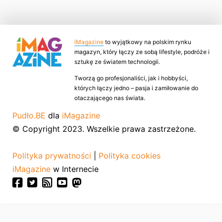
iMagazine
to wyjątkowy na polskim rynku
magazyn, który łączy ze sobą lifestyle, podróże i
sztukę ze światem technologii.
Tworzą go profesjonaliści, jak i hobbyści,
których łączy jedno – pasja i zamiłowanie do
otaczającego nas świata.
Pudło.BE
dla
iMagazine
© Copyright 2023. Wszelkie prawa zastrzeżone.
Polityka prywatności
|
Polityka cookies
iMagazine
w Internecie