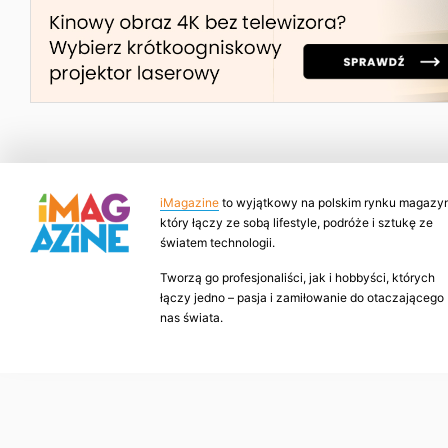
iMagazine
to wyjątkowy na polskim rynku magazyn
który łączy ze sobą lifestyle, podróże i sztukę ze
światem technologii.
Tworzą go profesjonaliści, jak i hobbyści, których
łączy jedno – pasja i zamiłowanie do otaczającego
nas świata.