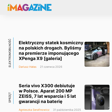
ELEKTROMOBILNOŚĆ
Elektryczny statek kosmiczny
na polskich drogach. Byliśmy
na premierze imponującego
XPenga X9 [galeria]
Dariusz Hałas
21 czerwca 2026
Seria vivo X300 debiutuje
w Polsce. Aparat 200 MP
SPRZĘT
ZEISS, 7 lat wsparcia i 5 lat
gwarancji na baterię
Agnieszka Serafinowicz
31 października 2025