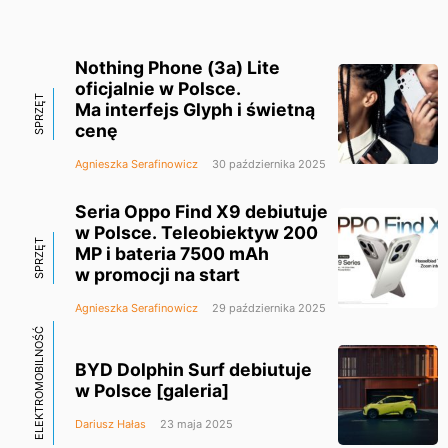
Nothing Phone (3a) Lite
oficjalnie w Polsce.
SPRZĘT
Ma interfejs Glyph i świetną
cenę
Agnieszka Serafinowicz
30 października 2025
Seria Oppo Find X9 debiutuje
w Polsce. Teleobiektyw 200
SPRZĘT
MP i bateria 7500 mAh
w promocji na start
Agnieszka Serafinowicz
29 października 2025
ELEKTROMOBILNOŚĆ
BYD Dolphin Surf debiutuje
w Polsce [galeria]
Dariusz Hałas
23 maja 2025