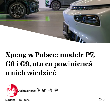
Xpeng w Polsce: modele P7,
G6 i G9, oto co powinieneś
o nich wiedzieć
Dariusz Hałas
Dodane:
1 rok temu
0