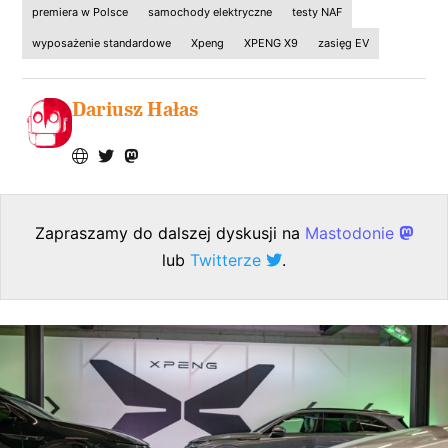
premiera w Polsce
samochody elektryczne
testy NAF
wyposażenie standardowe
Xpeng
XPENG X9
zasięg EV
Dariusz Hałas
Zapraszamy do dalszej dyskusji na
Mastodonie
lub
Twitterze
.