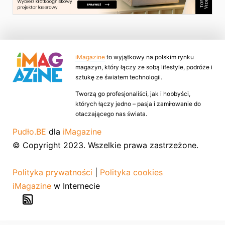
iMagazine
to wyjątkowy na polskim rynku
magazyn, który łączy ze sobą lifestyle, podróże i
sztukę ze światem technologii.
Tworzą go profesjonaliści, jak i hobbyści,
których łączy jedno – pasja i zamiłowanie do
otaczającego nas świata.
Pudło.BE
dla
iMagazine
© Copyright 2023. Wszelkie prawa zastrzeżone.
Polityka prywatności
|
Polityka cookies
iMagazine
w Internecie