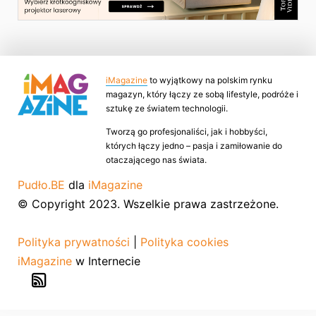
iMagazine
to wyjątkowy na polskim rynku
magazyn, który łączy ze sobą lifestyle, podróże i
sztukę ze światem technologii.
Tworzą go profesjonaliści, jak i hobbyści,
których łączy jedno – pasja i zamiłowanie do
otaczającego nas świata.
Pudło.BE
dla
iMagazine
© Copyright 2023. Wszelkie prawa zastrzeżone.
Polityka prywatności
|
Polityka cookies
iMagazine
w Internecie