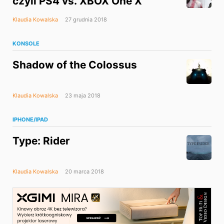
czyli PS4 vs. XBOX One X
Klaudia Kowalska
27 grudnia 2018
KONSOLE
Shadow of the Colossus
Klaudia Kowalska
23 maja 2018
IPHONE/IPAD
Type: Rider
Klaudia Kowalska
20 marca 2018