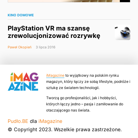
KINO DOMOWE
PlayStation VR ma szansę
zrewolucjonizować rozrywkę
Paweł Okopień
3 lipca 2016
iMagazine
to wyjątkowy na polskim rynku
magazyn, który łączy ze sobą lifestyle, podróże i
sztukę ze światem technologii.
Tworzą go profesjonaliści, jak i hobbyści,
których łączy jedno – pasja i zamiłowanie do
otaczającego nas świata.
Pudło.BE
dla
iMagazine
© Copyright 2023. Wszelkie prawa zastrzeżone.