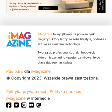
iMagazine
to wyjątkowy na polskim rynku
magazyn, który łączy ze sobą lifestyle, podróże i
sztukę ze światem technologii.
Tworzą go profesjonaliści, jak i hobbyści,
których łączy jedno – pasja i zamiłowanie do
otaczającego nas świata.
Pudło.BE
dla
iMagazine
© Copyright 2023. Wszelkie prawa zastrzeżone.
Polityka prywatności
|
Polityka cookies
iMagazine
w Internecie