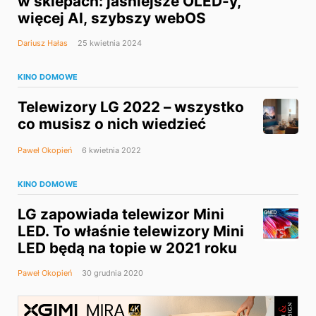
w sklepach: jaśniejsze OLED-y,
więcej AI, szybszy webOS
Dariusz Hałas
25 kwietnia 2024
KINO DOMOWE
Telewizory LG 2022 – wszystko
co musisz o nich wiedzieć
Paweł Okopień
6 kwietnia 2022
KINO DOMOWE
LG zapowiada telewizor Mini
LED. To właśnie telewizory Mini
LED będą na topie w 2021 roku
Paweł Okopień
30 grudnia 2020