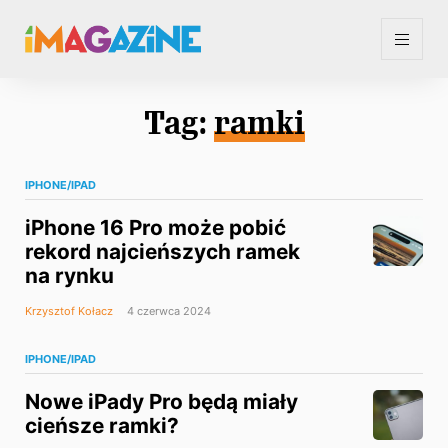
Tag:
ramki
IPHONE/IPAD
iPhone 16 Pro może pobić
rekord najcieńszych ramek
na rynku
Krzysztof Kołacz
4 czerwca 2024
IPHONE/IPAD
Nowe iPady Pro będą miały
cieńsze ramki?