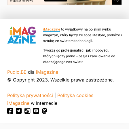
iMagazine
to wyjątkowy na polskim rynku
magazyn, który łączy ze sobą lifestyle, podróże i
sztukę ze światem technologii.
Tworzą go profesjonaliści, jak i hobbyści,
których łączy jedno – pasja i zamiłowanie do
otaczającego nas świata.
Pudło.BE
dla
iMagazine
© Copyright 2023. Wszelkie prawa zastrzeżone.
Polityka prywatności
|
Polityka cookies
iMagazine
w Internecie