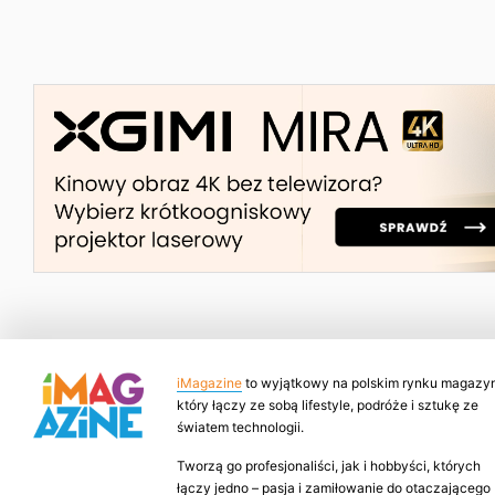
iMagazine
to wyjątkowy na polskim rynku magazyn
który łączy ze sobą lifestyle, podróże i sztukę ze
światem technologii.
Tworzą go profesjonaliści, jak i hobbyści, których
łączy jedno – pasja i zamiłowanie do otaczającego