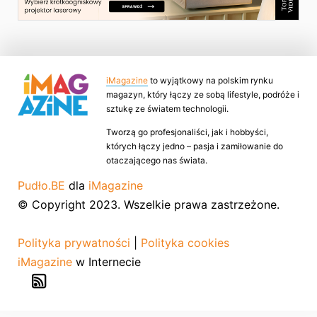
iMagazine
to wyjątkowy na polskim rynku
magazyn, który łączy ze sobą lifestyle, podróże i
sztukę ze światem technologii.
Tworzą go profesjonaliści, jak i hobbyści,
których łączy jedno – pasja i zamiłowanie do
otaczającego nas świata.
Pudło.BE
dla
iMagazine
© Copyright 2023. Wszelkie prawa zastrzeżone.
Polityka prywatności
|
Polityka cookies
iMagazine
w Internecie