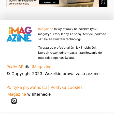
iMagazine
to wyjątkowy na polskim rynku
magazyn, który łączy ze sobą lifestyle, podróże i
sztukę ze światem technologii.
Tworzą go profesjonaliści, jak i hobbyści,
których łączy jedno – pasja i zamiłowanie do
otaczającego nas świata.
Pudło.BE
dla
iMagazine
© Copyright 2023. Wszelkie prawa zastrzeżone.
Polityka prywatności
|
Polityka cookies
iMagazine
w Internecie