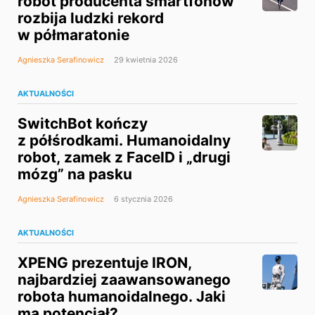
robot producenta smartfonów
rozbija ludzki rekord
w półmaratonie
Agnieszka Serafinowicz
29 kwietnia 2026
AKTUALNOŚCI
SwitchBot kończy
z półśrodkami. Humanoidalny
robot, zamek z FaceID i „drugi
mózg” na pasku
Agnieszka Serafinowicz
6 stycznia 2026
AKTUALNOŚCI
XPENG prezentuje IRON,
najbardziej zaawansowanego
robota humanoidalnego. Jaki
ma potencjał?