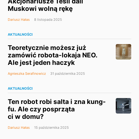
Akcjonariusze Tesli dali
Muskowi wolną rękę
Dariusz Hałas
8 listopada 2025
AKTUALNOŚCI
Teoretycznie możesz już
zamówić robota-lokaja NEO.
Ale jest jeden haczyk
Agnieszka Serafinowicz
31 października 2025
AKTUALNOŚCI
Ten robot robi salta i zna kung-
fu. Ale czy posprząta
ci w domu?
Dariusz Hałas
15 października 2025