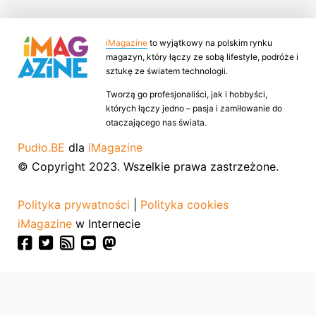
iMagazine
to wyjątkowy na polskim rynku
magazyn, który łączy ze sobą lifestyle, podróże i
sztukę ze światem technologii.
Tworzą go profesjonaliści, jak i hobbyści,
których łączy jedno – pasja i zamiłowanie do
otaczającego nas świata.
Pudło.BE
dla
iMagazine
© Copyright 2023. Wszelkie prawa zastrzeżone.
Polityka prywatności
|
Polityka cookies
iMagazine
w Internecie