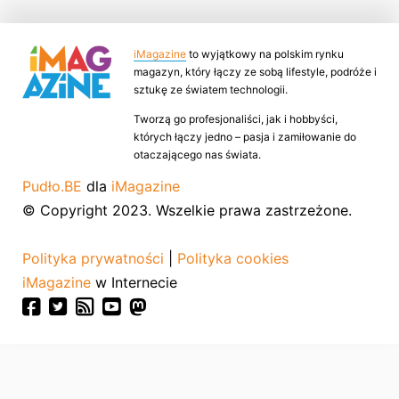
iMagazine
to wyjątkowy na polskim rynku
magazyn, który łączy ze sobą lifestyle, podróże i
sztukę ze światem technologii.
Tworzą go profesjonaliści, jak i hobbyści,
których łączy jedno – pasja i zamiłowanie do
otaczającego nas świata.
Pudło.BE
dla
iMagazine
© Copyright 2023. Wszelkie prawa zastrzeżone.
Polityka prywatności
|
Polityka cookies
iMagazine
w Internecie