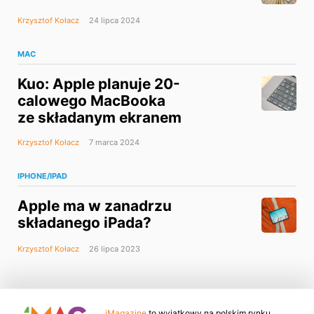
Krzysztof Kołacz
24 lipca 2024
MAC
Kuo: Apple planuje 20-
calowego MacBooka
ze składanym ekranem
Krzysztof Kołacz
7 marca 2024
IPHONE/IPAD
Apple ma w zanadrzu
składanego iPada?
Krzysztof Kołacz
26 lipca 2023
iMagazine
to wyjątkowy na polskim rynku