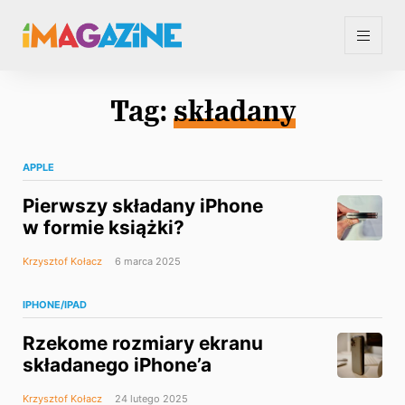
Tag:
składany
APPLE
Pierwszy składany iPhone
w formie książki?
Krzysztof Kołacz
6 marca 2025
IPHONE/IPAD
Rzekome rozmiary ekranu
składanego iPhone’a
Krzysztof Kołacz
24 lutego 2025