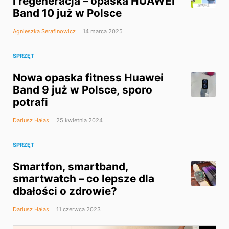
i regeneracja – opaska HUAWEI
Band 10 już w Polsce
Agnieszka Serafinowicz
14 marca 2025
SPRZĘT
Nowa opaska fitness Huawei
Band 9 już w Polsce, sporo
potrafi
Dariusz Hałas
25 kwietnia 2024
SPRZĘT
Smartfon, smartband,
smartwatch – co lepsze dla
dbałości o zdrowie?
Dariusz Hałas
11 czerwca 2023