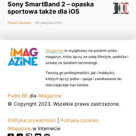
Sony SmartBand 2 – opaska
sportowa także dla iOS
Paweł Okopień
20 sierpnia 2015
iMagazine
to wyjątkowy na polskim rynku
magazyn, który łączy ze sobą lifestyle, podróże i
sztukę ze światem technologii.
Tworzą go profesjonaliści, jak i hobbyści,
których łączy jedno – pasja i zamiłowanie do
otaczającego nas świata.
Pudło.BE
dla
iMagazine
© Copyright 2023. Wszelkie prawa zastrzeżone.
Polityka prywatności
|
Polityka cookies
iMagazine
w Internecie