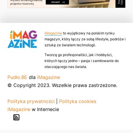
iMagazine
to wyjątkowy na polskim rynku
magazyn, który łączy ze sobą lifestyle, podróże i
sztukę ze światem technologii.
Tworzą go profesjonaliści, jak i hobbyści,
których łączy jedno – pasja i zamiłowanie do
otaczającego nas świata.
Pudło.BE
dla
iMagazine
© Copyright 2023. Wszelkie prawa zastrzeżone.
Polityka prywatności
|
Polityka cookies
iMagazine
w Internecie