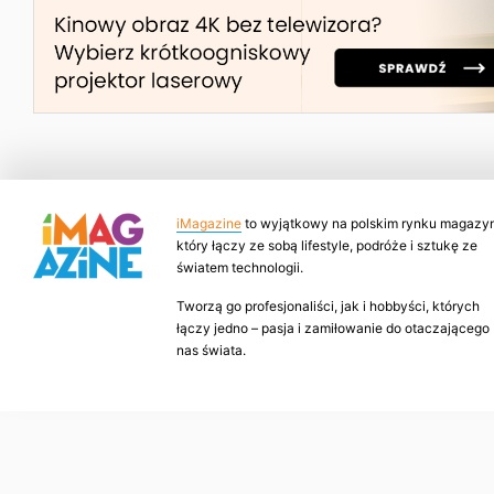
iMagazine
to wyjątkowy na polskim rynku magazyn
który łączy ze sobą lifestyle, podróże i sztukę ze
światem technologii.
Tworzą go profesjonaliści, jak i hobbyści, których
łączy jedno – pasja i zamiłowanie do otaczającego
nas świata.