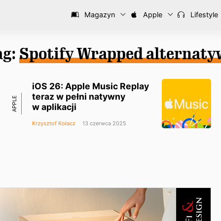
Magazyn
Apple
Lifestyle
ag:
Spotify Wrapped alternaty
iOS 26: Apple Music Replay
teraz w pełni natywny
APPLE
w aplikacji
Krzysztof Kołacz
13 czerwca 2025