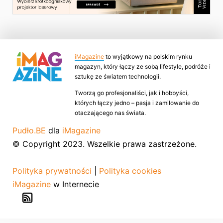
iMagazine
to wyjątkowy na polskim rynku
magazyn, który łączy ze sobą lifestyle, podróże i
sztukę ze światem technologii.
Tworzą go profesjonaliści, jak i hobbyści,
których łączy jedno – pasja i zamiłowanie do
otaczającego nas świata.
Pudło.BE
dla
iMagazine
© Copyright 2023. Wszelkie prawa zastrzeżone.
Polityka prywatności
|
Polityka cookies
iMagazine
w Internecie