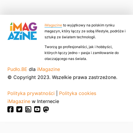
iMagazine
to wyjątkowy na polskim rynku
magazyn, który łączy ze sobą lifestyle, podróże i
sztukę ze światem technologii.
Tworzą go profesjonaliści, jak i hobbyści,
których łączy jedno – pasja i zamiłowanie do
otaczającego nas świata.
Pudło.BE
dla
iMagazine
© Copyright 2023. Wszelkie prawa zastrzeżone.
Polityka prywatności
|
Polityka cookies
iMagazine
w Internecie