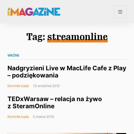
Tag:
streamonline
WAŻNE
Nadgryzieni Live w MacLife Cafe z Play
– podziękowania
Dominik Łada
13 września 2012
TEDxWarsaw – relacja na żywo
z SteramOnline
Dominik Łada
5 marca 2010