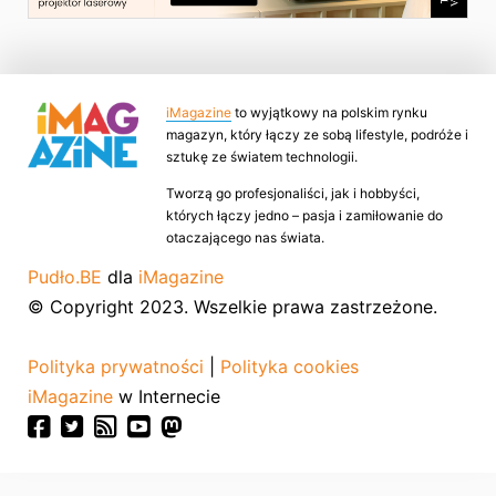
iMagazine
to wyjątkowy na polskim rynku
magazyn, który łączy ze sobą lifestyle, podróże i
sztukę ze światem technologii.
Tworzą go profesjonaliści, jak i hobbyści,
których łączy jedno – pasja i zamiłowanie do
otaczającego nas świata.
Pudło.BE
dla
iMagazine
© Copyright 2023. Wszelkie prawa zastrzeżone.
Polityka prywatności
|
Polityka cookies
iMagazine
w Internecie