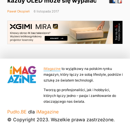
każdy OLED może się wypalać
Paweł Okopień
6 listopada 2017
iMagazine
to wyjątkowy na polskim rynku
magazyn, który łączy ze sobą lifestyle, podróże i
sztukę ze światem technologii.
Tworzą go profesjonaliści, jak i hobbyści,
których łączy jedno – pasja i zamiłowanie do
otaczającego nas świata.
Pudło.BE
dla
iMagazine
© Copyright 2023. Wszelkie prawa zastrzeżone.