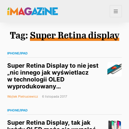
Tag:
Super Retina display
IPHONE/IPAD
Super Retina Display to nie jest
„nic innego jak wyświetlacz
w technologii OLED
wyprodukowany
przez Samsunga“
Wojtek Pietrusiewicz
6 listopada 2017
IPHONE/IPAD
Super Retina Display, tak jak