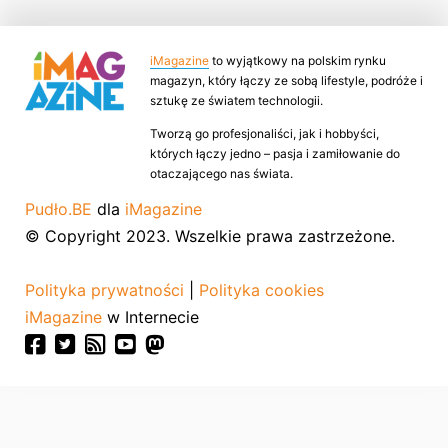
iMagazine
to wyjątkowy na polskim rynku
magazyn, który łączy ze sobą lifestyle, podróże i
sztukę ze światem technologii.
Tworzą go profesjonaliści, jak i hobbyści,
których łączy jedno – pasja i zamiłowanie do
otaczającego nas świata.
Pudło.BE
dla
iMagazine
© Copyright 2023. Wszelkie prawa zastrzeżone.
Polityka prywatności
|
Polityka cookies
iMagazine
w Internecie