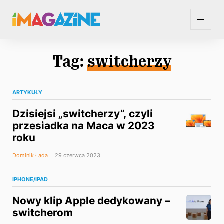
Tag:
switcherzy
ARTYKUŁY
Dzisiejsi „switcherzy”, czyli
przesiadka na Maca w 2023
roku
Dominik Łada
29 czerwca 2023
IPHONE/IPAD
Nowy klip Apple dedykowany –
switcherom