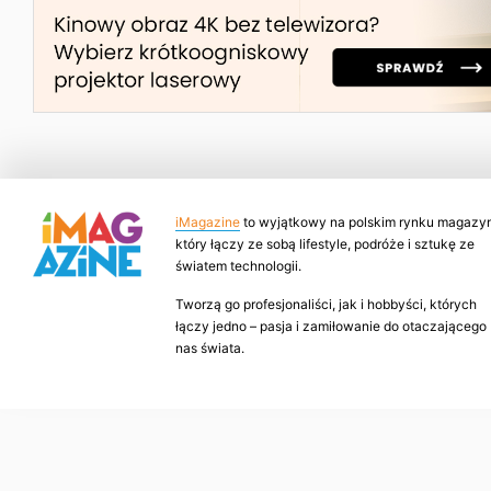
iMagazine
to wyjątkowy na polskim rynku magazyn
który łączy ze sobą lifestyle, podróże i sztukę ze
światem technologii.
Tworzą go profesjonaliści, jak i hobbyści, których
łączy jedno – pasja i zamiłowanie do otaczającego
nas świata.