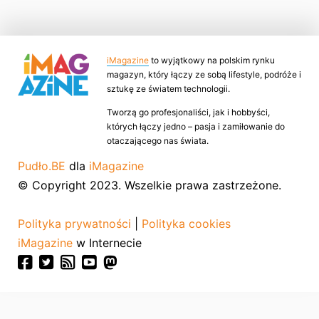
iMagazine
to wyjątkowy na polskim rynku
magazyn, który łączy ze sobą lifestyle, podróże i
sztukę ze światem technologii.
Tworzą go profesjonaliści, jak i hobbyści,
których łączy jedno – pasja i zamiłowanie do
otaczającego nas świata.
Pudło.BE
dla
iMagazine
© Copyright 2023. Wszelkie prawa zastrzeżone.
Polityka prywatności
|
Polityka cookies
iMagazine
w Internecie