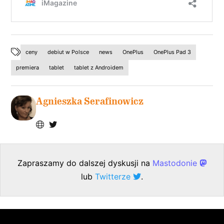
ceny
debiut w Polsce
news
OnePlus
OnePlus Pad 3
premiera
tablet
tablet z Androidem
Agnieszka Serafinowicz
Zapraszamy do dalszej dyskusji na
Mastodonie
lub
Twitterze
.