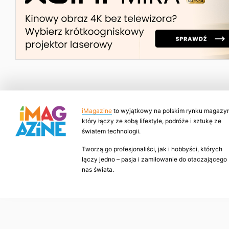
iMagazine
to wyjątkowy na polskim rynku magazyn
który łączy ze sobą lifestyle, podróże i sztukę ze
światem technologii.
Tworzą go profesjonaliści, jak i hobbyści, których
łączy jedno – pasja i zamiłowanie do otaczającego
nas świata.