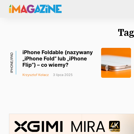
Tag
iPhone Foldable (nazywany
IPHONE/IPAD
„iPhone Fold” lub „iPhone
Flip”) – co wiemy?
Krzysztof Kołacz
3 lipca 2025