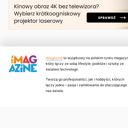
iMagazine
to wyjątkowy na polskim rynku magazyn
który łączy ze sobą lifestyle, podróże i sztukę ze
światem technologii.
Tworzą go profesjonaliści, jak i hobbyści, których
łączy jedno – pasja i zamiłowanie do otaczającego
nas świata.