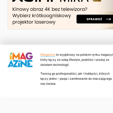
iMagazine
to wyjątkowy na polskim rynku magazyn
który łączy ze sobą lifestyle, podróże i sztukę ze
światem technologii.
Tworzą go profesjonaliści, jak i hobbyści, których
łączy jedno – pasja i zamiłowanie do otaczającego
nas świata.