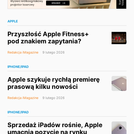
APPLE
Przyszłość Apple Fitness+
pod znakiem zapytania?
Redakcja iMagazine
9 lutego 2026
IPHONE/IPAD
Apple szykuje rychłą premierę
prasową kilku nowości
Redakcja iMagazine
9 lutego 2026
IPHONE/IPAD
Sprzedaż iPadów rośnie, Apple
umacnia pozycję na rynku