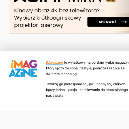
iMagazine
to wyjątkowy na polskim rynku magazyn
który łączy ze sobą lifestyle, podróże i sztukę ze
światem technologii.
Tworzą go profesjonaliści, jak i hobbyści, których
łączy jedno – pasja i zamiłowanie do otaczającego
nas świata.