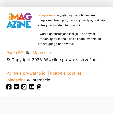
iMagazine
to wyjątkowy na polskim rynku
magazyn, który łączy ze sobą lifestyle, podróże i
sztukę ze światem technologii.
Tworzą go profesjonaliści, jak i hobbyści,
których łączy jedno – pasja i zamiłowanie do
otaczającego nas świata.
Pudło.BE
dla
iMagazine
© Copyright 2023. Wszelkie prawa zastrzeżone.
Polityka prywatności
|
Polityka cookies
iMagazine
w Internecie