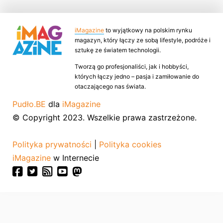
iMagazine
to wyjątkowy na polskim rynku
magazyn, który łączy ze sobą lifestyle, podróże i
sztukę ze światem technologii.
Tworzą go profesjonaliści, jak i hobbyści,
których łączy jedno – pasja i zamiłowanie do
otaczającego nas świata.
Pudło.BE
dla
iMagazine
© Copyright 2023. Wszelkie prawa zastrzeżone.
Polityka prywatności
|
Polityka cookies
iMagazine
w Internecie