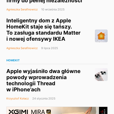
firmy do pełnej niezależności
Agnieszka Serafinowicz
10 września 2025
Inteligentny dom z Apple
HomeKit staje się tańszy.
To zasługa standardu Matter
i nowej ofensywy IKEA
Agnieszka Serafinowicz
9 lipca 2025
HOMEKIT
Apple wyjaśniło dwa główne
powody wprowadzenia
technologii Thread
w iPhone’ach
Krzysztof Kołacz
24 stycznia 2025