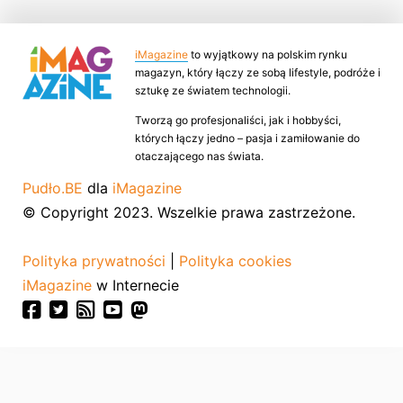
iMagazine
to wyjątkowy na polskim rynku
magazyn, który łączy ze sobą lifestyle, podróże i
sztukę ze światem technologii.
Tworzą go profesjonaliści, jak i hobbyści,
których łączy jedno – pasja i zamiłowanie do
otaczającego nas świata.
Pudło.BE
dla
iMagazine
© Copyright 2023. Wszelkie prawa zastrzeżone.
Polityka prywatności
|
Polityka cookies
iMagazine
w Internecie