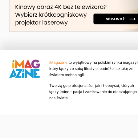
iMagazine
to wyjątkowy na polskim rynku magazyn
który łączy ze sobą lifestyle, podróże i sztukę ze
światem technologii.
Tworzą go profesjonaliści, jak i hobbyści, których
łączy jedno – pasja i zamiłowanie do otaczającego
nas świata.