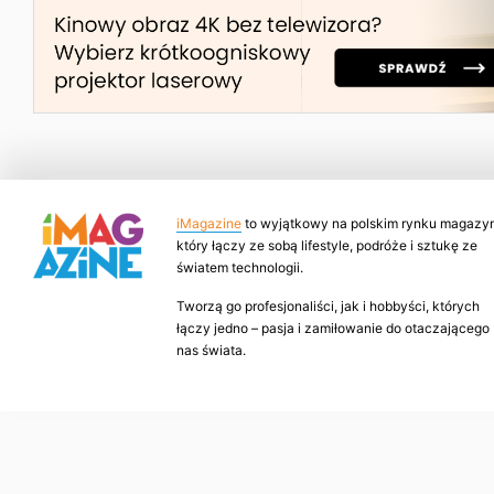
iMagazine
to wyjątkowy na polskim rynku magazyn
który łączy ze sobą lifestyle, podróże i sztukę ze
światem technologii.
Tworzą go profesjonaliści, jak i hobbyści, których
łączy jedno – pasja i zamiłowanie do otaczającego
nas świata.